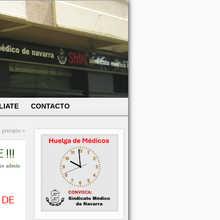
LIATE
CONTACTO
 precario
»
!!!
or
admin
 DE