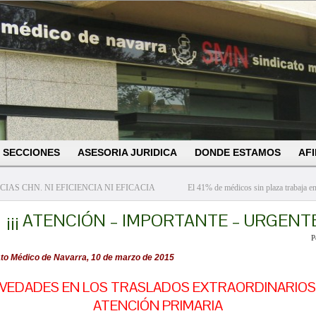
SECCIONES
ASESORIA JURIDICA
DONDE ESTAMOS
AFI
IAS CHN. NI EFICIENCIA NI EFICACIA
El 41% de médicos sin plaza trabaja en
¡¡¡ ATENCIÓN – IMPORTANTE – URGENTE 
P
ato Médico de Navarra, 10 de marzo de 2015
VEDADES EN LOS TRASLADOS EXTRAORDINARIOS
ATENCIÓN PRIMARIA