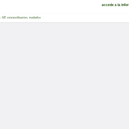
accede a la info
s:
AP
,
extraordinarios
,
traslados