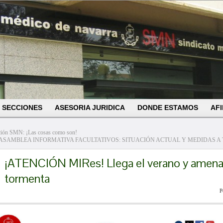
SECCIONES
ASESORIA JURIDICA
DONDE ESTAMOS
AFI
ción SMN: ¡Las cosas como son!
ASAMBLEA INFORMATIVA FACULTATIVOS: SITUACIÓN ACTUAL Y MEDIDAS A
¡ATENCIÓN MIRes! Llega el verano y amen
tormenta
P