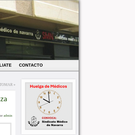
LIATE
CONTACTO
 TOMAR
»
aza
or
admin