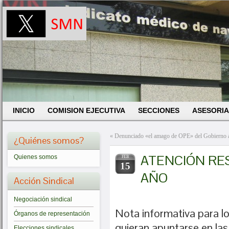
INICIO
COMISION EJECUTIVA
SECCIONES
ASESORIA
«
Denunciado «el amago de OPE» del Gobierno a
¿Quiénes somos?
ATENCIÓN RE
Quienes somos
FEB
15
AÑO
Acción Sindical
Negociación sindical
Nota informativa para l
Órganos de representación
quieran apuntarse en las
Elecciones sindicales