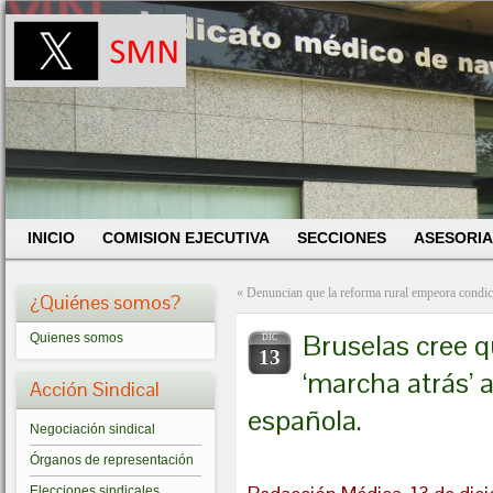
INICIO
COMISION EJECUTIVA
SECCIONES
ASESORIA
«
Denuncian que la reforma rural empeora condi
¿Quiénes somos?
Bruselas cree q
Quienes somos
DIC
13
‘marcha atrás’ a
Acción Sindical
española.
Negociación sindical
Órganos de representación
Elecciones sindicales