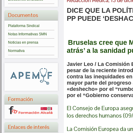
Redacción Médica, 13 de dic
DICE QUE LA POLÍ
Documentos
PP PUEDE ‘DESHA
Plataforma Sindical
Notas Informativas SMN
Bruselas cree que M
Noticias en prensa
atrás’ a la sanidad 
Normativa
Javier Leo /
La Comisión 
pesar de la reciente intro
contra las inequidades en 
mayor parte del progreso
«deshecho» por el “rumbo
por el “Gobierno conserva
Formación
El Consejo de Europa aseg
los derechos humanos (09/
Enlaces de interés
La Comisión Europea da un