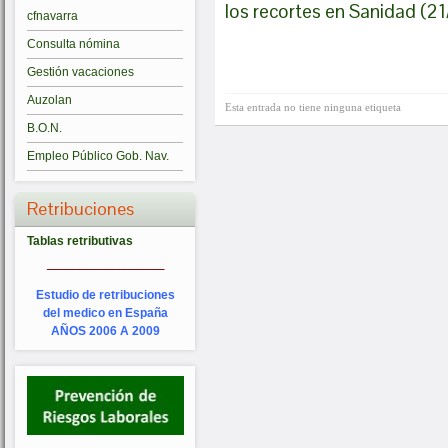
los recortes en Sanidad (2
cfnavarra
Consulta nómina
Gestión vacaciones
Auzolan
Esta entrada no tiene ninguna etiqueta
B.O.N.
Empleo Público Gob. Nav.
Retribuciones
Tablas retributivas
_________
Estudio de retribuciones
del medico en España
AÑOS 2006 A 2009