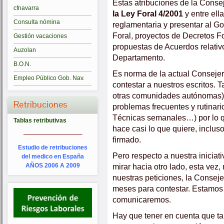
Estas atribuciones de la Conse
cfnavarra
la Ley Foral 4/2001
y entre ell
Consulta nómina
reglamentaria y presentar al G
Foral, proyectos de Decretos Fo
Gestión vacaciones
propuestas de Acuerdos relativ
Auzolan
Departamento.
B.O.N.
Es norma de la actual Conseje
Empleo Público Gob. Nav.
contestar a nuestros escritos.
otras comunidades autónomas) 
Retribuciones
problemas frecuentes y rutinar
Técnicas semanales…) por lo q
Tablas retributivas
_________
hace casi lo que quiere, inclu
firmado.
Estudio de retribuciones
Pero respecto a nuestra iniciati
del medico en España
mirar hacia otro lado, esta vez,
AÑOS 2006 A 2009
nuestras peticiones, la Consej
meses para contestar. Estamos 
comunicaremos.
Hay que tener en cuenta que tan