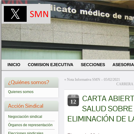
INICIO
COMISION EJECUTIVA
SECCIONES
ASESORIA
«
Nota Informativa SMN – 05/02/2021
¿Quiénes somos?
CARRERA 
Quienes somos
CARTA ABIERT
FEB
12
Acción Sindical
SALUD SOBRE 
ELIMINACIÓN DE L
Negociación sindical
Órganos de representación
Elecciones sindicales