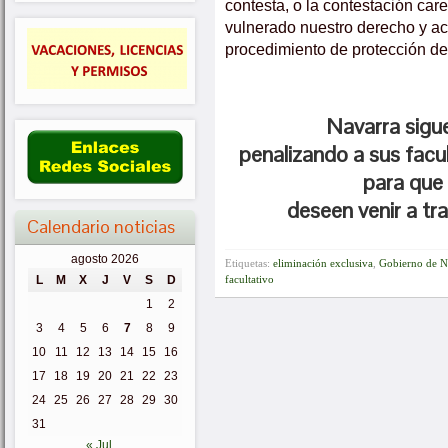
contesta, o la contestación ca
vulnerado nuestro derecho y acu
procedimiento de protección de
Navarra sigue
penalizando a sus facul
para que
deseen venir a tr
Calendario noticias
agosto 2026
Etiquetas:
eliminación exclusiva
,
Gobierno de N
facultativo
L
M
X
J
V
S
D
1
2
3
4
5
6
7
8
9
10
11
12
13
14
15
16
17
18
19
20
21
22
23
24
25
26
27
28
29
30
31
« Jul