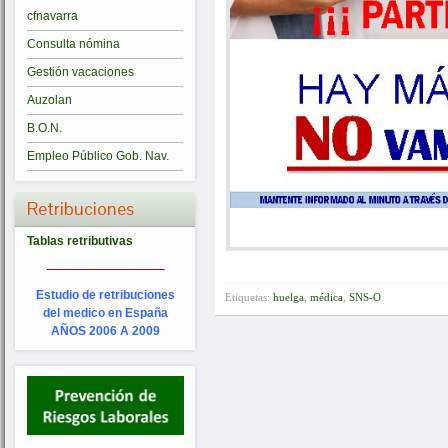
cfnavarra
Consulta nómina
Gestión vacaciones
Auzolan
B.O.N.
Empleo Público Gob. Nav.
Retribuciones
Tablas retributivas
_________
Estudio de retribuciones
Etiquetas:
huelga
,
médica
,
SNS-O
del medico en España
AÑOS 2006 A 2009