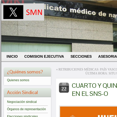
INICIO
COMISION EJECUTIVA
SECCIONES
ASESORIA
«
RETRIBUCIONES MÉDICAS: PAÍS VASC
¿Quiénes somos?
ÚLTIMA HORA: SITU
Quienes somos
CUARTO Y QUIN
FEB
22
Acción Sindical
EN EL SNS-O
Negociación sindical
Órganos de representación
Elecciones sindicales