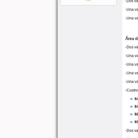
-Dos va
-Una va
-Una va
Área d
-Dos va
-Una va
-Una va
-Una va
-Una va
-Cuatro
6
6
6
6
-Dos va