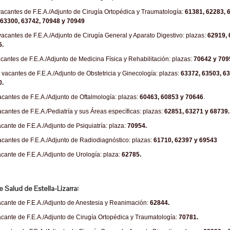
acantes de F.E.A./Adjunto de Cirugía Ortopédica y Traumatología:
61381, 62283, 
 63300, 63742, 70948 y 70949
vacantes de F.E.A./Adjunto de Cirugía General y Aparato Digestivo: plazas:
62919,
6.
cantes de F.E.A./Adjunto de Medicina Física y Rehabilitación: plazas:
70642 y 709
 vacantes de F.E.A./Adjunto de Obstetricia y Ginecología: plazas:
63372, 63503, 6
0.
acantes de F.E.A./Adjunto de Oftalmología: plazas:
60463, 60853 y 70646
.
acantes de F.E.A./Pediatría y sus Áreas específicas: plazas:
62851, 63271 y 68739.
cante de F.E.A./Adjunto de Psiquiatría: plaza:
70954.
acantes de F.E.A./Adjunto de Radiodiagnóstico: plazas:
61710, 62397 y 69543
cante de F.E.A./Adjunto de Urología: plaza:
62785.
e Salud de Estella-Lizarra:
cante de F.E.A./Adjunto de Anestesia y Reanimación:
62844.
cante de F.E.A./Adjunto de Cirugía Ortopédica y Traumatología:
70781.