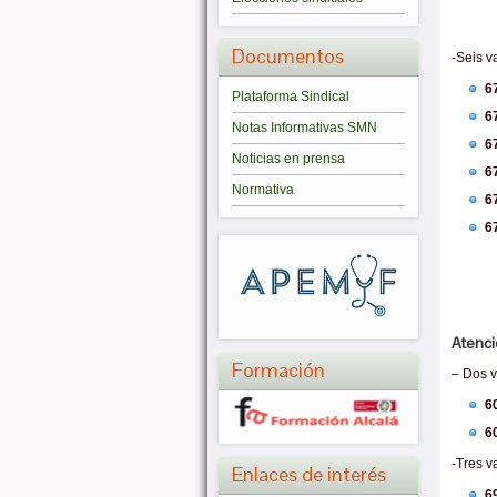
Documentos
-Seis v
6
Plataforma Sindical
6
Notas Informativas SMN
6
Noticias en prensa
6
Normativa
6
6
Atenci
Formación
– Dos v
6
6
-Tres v
Enlaces de interés
6