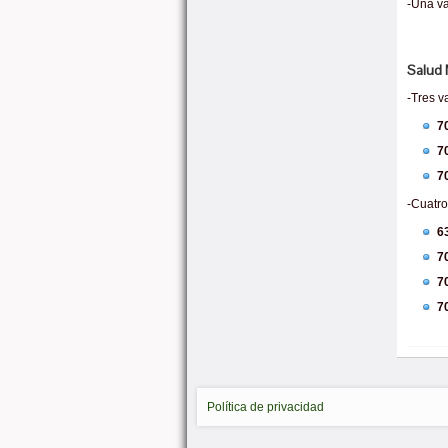
-Una va
Salud 
-Tres v
7
7
7
-Cuatro
6
7
7
7
Política de privacidad