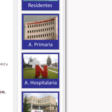
9412 y
035,