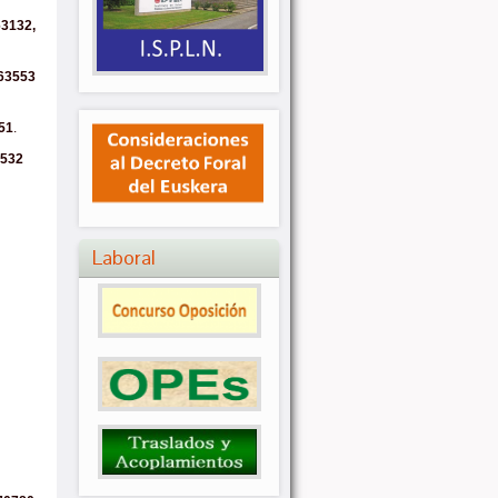
63132,
 63553
51
.
3532
Laboral