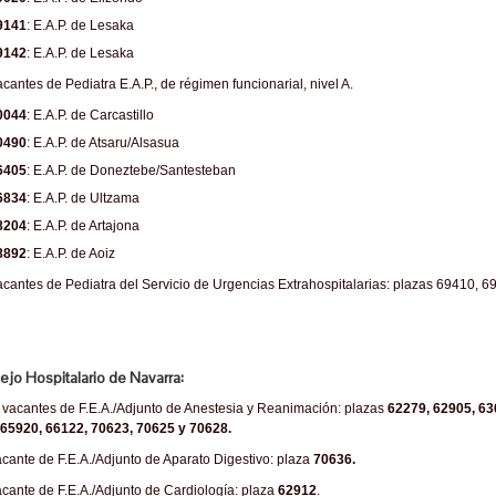
9141
: E.A.P. de Lesaka
9142
: E.A.P. de Lesaka
acantes de Pediatra E.A.P., de régimen funcionarial, nivel A.
0044
: E.A.P. de Carcastillo
0490
: E.A.P. de Atsaru/Alsasua
6405
: E.A.P. de Doneztebe/Santesteban
6834
: E.A.P. de Ultzama
8204
: E.A.P. de Artajona
8892
: E.A.P. de Aoiz
acantes de Pediatra del Servicio de Urgencias Extrahospitalarias: plazas 69410, 6
jo Hospitalario de Navarra:
vacantes de F.E.A./Adjunto de Anestesia y Reanimación: plazas
62279, 62905, 63
 65920, 66122, 70623, 70625 y 70628.
cante de F.E.A./Adjunto de Aparato Digestivo: plaza
70636.
cante de F.E.A./Adjunto de Cardiología: plaza
62912
.