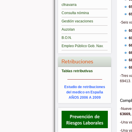
cfnavarra
6
Consulta nómina
6
Gestión vacaciones
-Seis v
Auzolan
6
B.O.N.
6
6
Empleo Público Gob. Nav.
6
6
Retribuciones
6
Tablas retributivas
_________
-Tres v
69413.
Estudio de retribuciones
del medico en España
AÑOS 2006 A 2009
Comple
-Nueve 
63669,
-Una va
-Una va