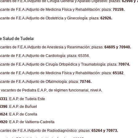
cantes de F.E.A./Adjunto de Cirugía General y Aparato Digestivo: plazas:
62998 y 
cante de F.E.A./Adjunto de Medicina Física y Rehabilitación: plaza:
70159.
cante de F.E.A./Adjunto de Obstetricia y Ginecología: plaza:
62926.
e Salud de Tudela:
cantes de F.E.A./Adjunto de Anestesia y Reanimación: plazas:
64605 y 70940.
cante de F.E.A./Adjunto de Cardiología: plaza: 65356.
cante de F.E.A./Adjunto de Cirugía Ortopédica y Traumatología: plaza:
70974.
cante de F.E.A./Adjunto de Medicina Física y Rehabilitación: plaza:
65182
.
cante de F.E.A./Adjunto de Oftalmología: plaza:
70746.
 vacantes de Pediatra E.A.P., de régimen funcionarial, nivel A.
4331
: E.A.P. de Tudela Este
4396
: E.A.P. de Buñuel
8624
: E.A.P. de Corella
9920
: E.A.P. de Valtierra-Cadreita
cantes de F.E.A./Adjunto de Radiodiagnóstico: plazas:
65264 y 70973.