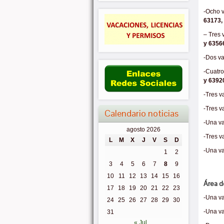
-Ocho v
63173,
– Tres 
y 6356
-Dos va
-Cuatro
y 6392
-Tres v
-Tres v
Calendario noticias
-Una va
agosto 2026
-Tres v
L
M
X
J
V
S
D
-Una va
1
2
3
4
5
6
7
8
9
10
11
12
13
14
15
16
Área d
17
18
19
20
21
22
23
-Una va
24
25
26
27
28
29
30
-Una va
31
« Jul