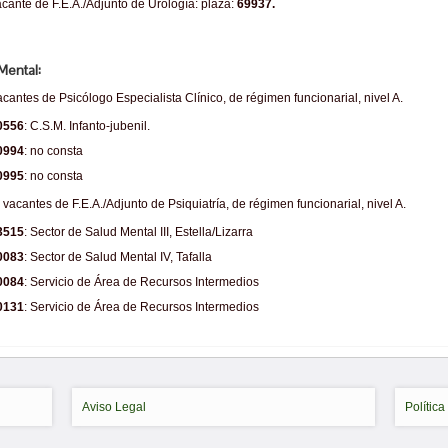
cante de F.E.A./Adjunto de Urología: plaza:
69937.
Mental:
acantes de Psicólogo Especialista Clínico, de régimen funcionarial, nivel A.
0556
: C.S.M. Infanto-jubenil.
0994
: no consta
0995
: no consta
 vacantes de F.E.A./Adjunto de Psiquiatría, de régimen funcionarial, nivel A.
3515
: Sector de Salud Mental III, Estella/Lizarra
0083
: Sector de Salud Mental IV, Tafalla
0084
: Servicio de Área de Recursos Intermedios
0131
: Servicio de Área de Recursos Intermedios
Aviso Legal
Política