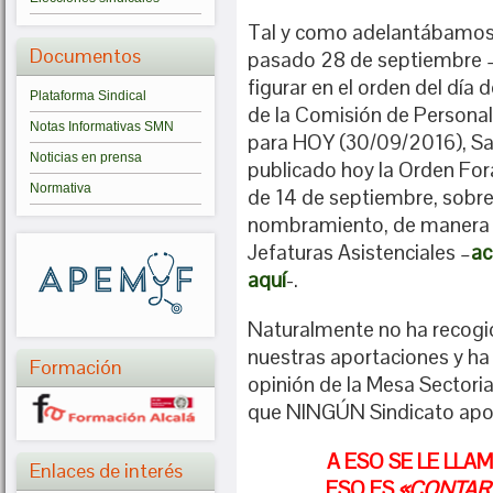
Tal y como adelantábamos e
Documentos
pasado 28 de septiembre 
figurar en el orden del día
de
Plataforma Sindical
de la Comisión de Personal
Notas Informativas SMN
para HOY (30/09/2016), Sa
Noticias en prensa
publicado hoy la Orden For
Normativa
de 14 de septiembre, sobre
nombramiento, de manera i
Jefaturas Asistenciales –
ac
aquí
-.
Naturalmente no ha recogi
nuestras aportaciones y ha
Formación
opinión de la Mesa Sectorial
que NINGÚN Sindicato apoy
A ESO SE LE LLA
Enlaces de interés
ESO ES
«CONTAR