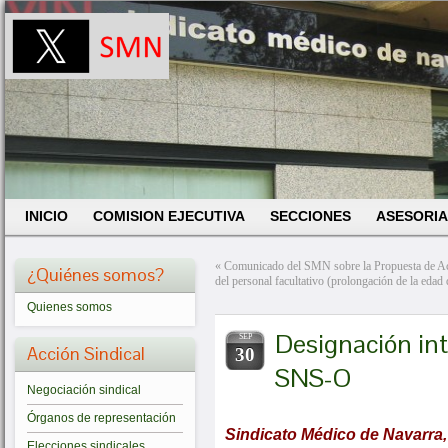
INICIO
COMISION EJECUTIVA
SECCIONES
ASESORIA
«
Comunicado del SMN sobre la Propuesta de Acue
¿Quiénes somos?
del personal facultativo (prolongación de la edad 
Quienes somos
Designación int
SEP
Acción Sindical
30
SNS-O
Negociación sindical
Órganos de representación
Sindicato Médico de Navarra,
Elecciones sindicales