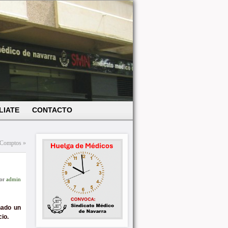
LIATE
CONTACTO
n Comptos
»
or
admin
nado un
cio.