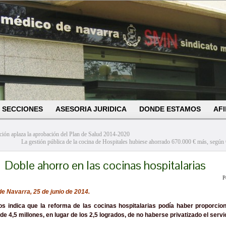
SECCIONES
ASESORIA JURIDICA
DONDE ESTAMOS
AFI
ción aplaza la aprobación del Plan de Salud 2014-2020
La gestión pública de la cocina de Hospitales hubiese ahorrado 670.000 € más, segú
Doble ahorro en las cocinas hospitalarias
P
de Navarra, 25 de junio de 2014.
s indica que la reforma de las cocinas hospitalarias podía haber proporcio
de 4,5 millones, en lugar de los 2,5 logrados, de no haberse privatizado el servi