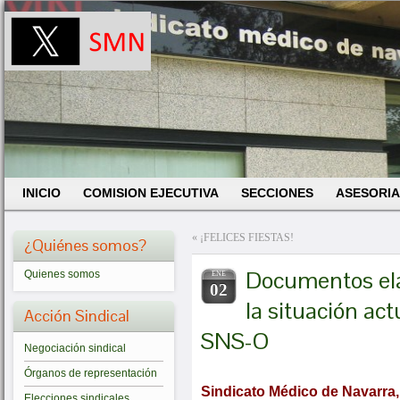
INICIO
COMISION EJECUTIVA
SECCIONES
ASESORIA
«
¡FELICES FIESTAS!
¿Quiénes somos?
Documentos ela
Quienes somos
ENE
02
la situación act
Acción Sindical
SNS-O
Negociación sindical
Órganos de representación
Sindicato Médico de Navarra,
Elecciones sindicales