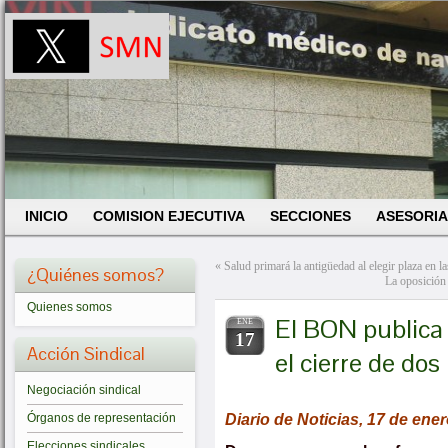
INICIO
COMISION EJECUTIVA
SECCIONES
ASESORIA
«
Salud primará la antigüedad al elegir plaza en l
¿Quiénes somos?
La oposición 
Quienes somos
El BON publica 
ENE
17
Acción Sindical
el cierre de do
Negociación sindical
Diario de Noticias, 17 de ene
Órganos de representación
Elecciones sindicales