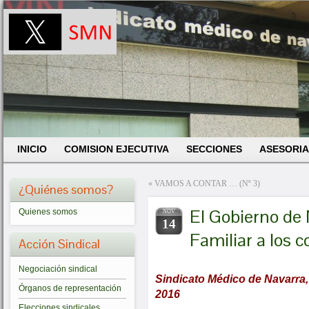
INICIO
COMISION EJECUTIVA
SECCIONES
ASESORIA
«
VAMOS A CONTAR … (Nº 3)
¿Quiénes somos?
El Gobierno de
Quienes somos
NOV
14
Familiar a los 
Acción Sindical
Negociación sindical
Sindicato Médico de Navarra, 
Órganos de representación
2016
Elecciones sindicales