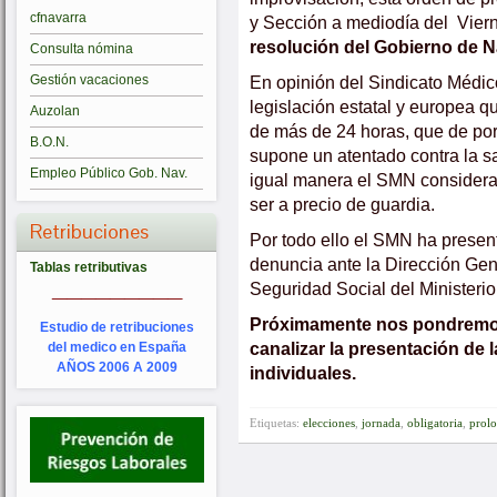
cfnavarra
y Sección a mediodía del Vier
resolución del Gobierno de Na
Consulta nómina
En opinión del Sindicato Médic
Gestión vacaciones
legislación estatal y europea q
Auzolan
de más de 24 horas, que de por 
B.O.N.
supone un atentado contra la s
Empleo Público Gob. Nav.
igual manera el SMN considera 
ser a precio de guardia.
Retribuciones
Por todo ello el SMN ha presen
denuncia ante la Dirección Gen
Tablas retributivas
_________
Seguridad Social del Ministeri
Próximamente nos pondremos e
Estudio de retribuciones
canalizar la presentación de
del medico en España
AÑOS 2006 A 2009
individuales.
Etiquetas:
elecciones
,
jornada
,
obligatoria
,
prol