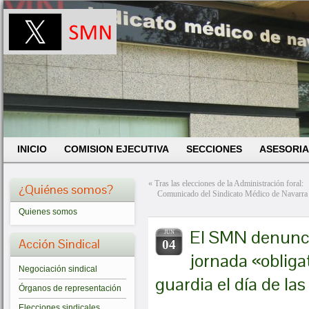
INICIO
COMISION EJECUTIVA
SECCIONES
ASESORIA
«
Tras las elecciones de la Administración foral:
¿Quiénes somos?
Comunicado del Sindicato Médico de Navarra 
Quienes somos
El SMN denunci
JUN
Acción Sindical
04
jornada «obligat
Negociación sindical
guardia el día de las
Órganos de representación
Elecciones sindicales