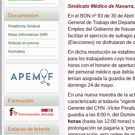
Sindicato Médico de Navarra,
Documentos
En el BON nº 83 de 30 de Abril
General de Trabajo del Depart
Plataforma Sindical
Empleo del Gobierno de Navarr
Notas Informativas SMN
facilitar el ejercicio de sufrag
(Elecciones) no disfrutaran de
Noticias en prensa
En dicha resolución se establec
Normativa
para los trabajadores cuyo hora
horas con el horario de apertur
del personal médico que debía r
tenían asignada la guardia de 
domingo 24 de mayo.
En una nueva muestra de la ac
Formación
caracterizado al todavía “vigen
Gerente del CHN -Víctor Peralta
guardia a las 8:00 h. del Domi
horas
(hasta las 12:00 horas) 
prolongación se pagaría a “prec
Enlaces de interés
improvisación, esta orden de pr