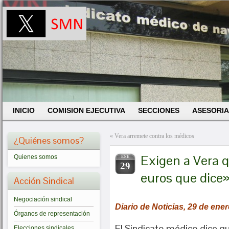
INICIO
COMISION EJECUTIVA
SECCIONES
ASESORIA
«
Vera arremete contra los médicos
¿Quiénes somos?
Exigen a Vera q
Quienes somos
ENE
29
euros que dice»
Acción Sindical
Negociación sindical
Diario de Noticias, 29 de ene
Órganos de representación
El Sindicato médico dice qu
Elecciones sindicales