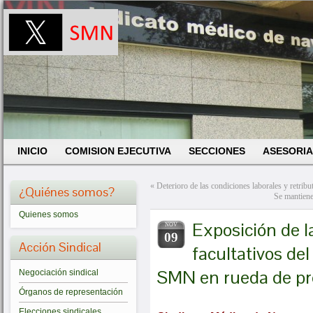
INICIO
COMISION EJECUTIVA
SECCIONES
ASESORIA
«
Deterioro de las condiciones laborales y retrib
¿Quiénes somos?
Se mantien
Quienes somos
Exposición de la
NOV
09
Acción Sindical
facultativos del
SMN en rueda de p
Negociación sindical
Órganos de representación
Elecciones sindicales