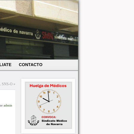
LIATE
CONTACTO
L SNS-O
»
or
admin