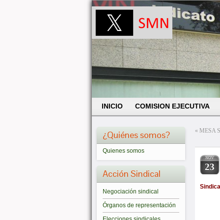
INICIO
COMISION EJECUTIVA
«
MESA 
¿Quiénes somos?
Quienes somos
NOV
23
Acción Sindical
Sindic
Negociación sindical
Órganos de representación
Elecciones sindicales