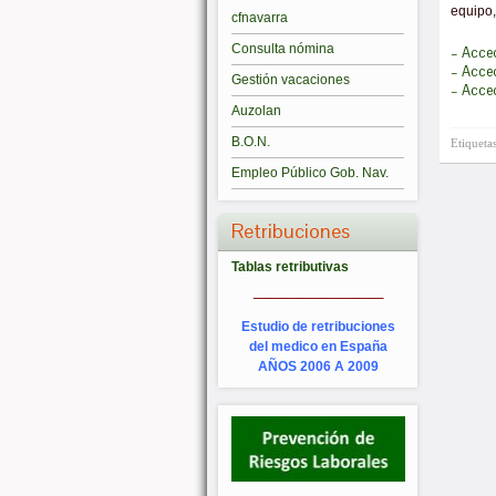
equipo,
cfnavarra
Consulta nómina
– Acce
– Acce
Gestión vacaciones
– Acce
Auzolan
B.O.N.
Etiqueta
Empleo Público Gob. Nav.
Retribuciones
Tablas retributivas
_________
Estudio de retribuciones
del medico en España
AÑOS 2006 A 2009