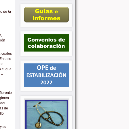
s
o de la
o,
ción
s cuales
 En este
nte
n el que
d –
 Gerente
égimen
 del
cas de
llo
y su