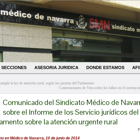
SECCIONES
ASESORIA JURIDICA
DONDE ESTAMOS
AFI
umple la ley de atención rural, según los juristas del Parlamento
Contestaciones de Vera sobre los fallos en el sistema i
Comunicado del Sindicato Médico de Navar
sobre el Informe de los Servicio jurídicos del
amento sobre la atención urgente rural
P
ato en Médico de Navarra, 10 de junio de 2014