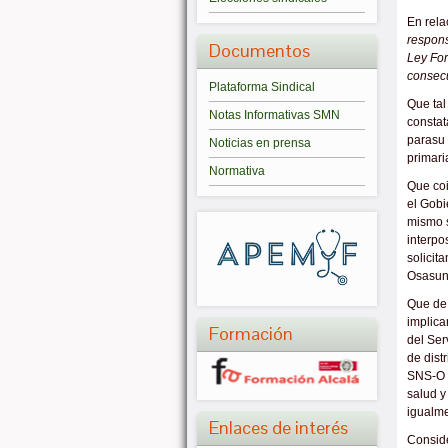
En rel
respons
Documentos
Ley For
consecu
Plataforma Sindical
Que tal
Notas Informativas SMN
constat
parasu 
Noticias en prensa
primari
Normativa
Que coi
el Gobi
mismo 
interpo
solicit
Osasun
Que de 
implica
Formación
del Ser
de dist
SNS-O y
salud y
igualm
Enlaces de interés
Conside