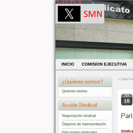
INICIO
COMISION EJECUTIVA
«
Salud inc
¿Quiénes somos?
Quienes somos
JUN
10
Acción Sindical
Parl
Negociación sindical
Órganos de representación
Sindic
Elecciones sindicales