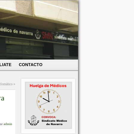
LIATE
CONTACTO
nfomático
»
ra
or
admin