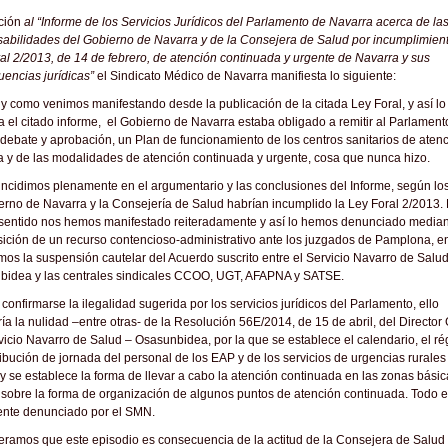
ación
al “Informe de los Servicios Jurídicos del Parlamento de Navarra acerca de la
abilidades del Gobierno de Navarra y de la Consejera de Salud por incumplimient
al 2/2013, de 14 de febrero, de atención continuada y urgente de Navarra y sus
encias jurídicas”
el Sindicato Médico de Navarra manifiesta lo siguiente:
 y como venimos manifestando desde la publicación de la citada Ley Foral, y así lo
a el citado informe, el Gobierno de Navarra estaba obligado a remitir al Parlament
debate y aprobación, un Plan de funcionamiento de los centros sanitarios de aten
a y de las modalidades de atención continuada y urgente, cosa que nunca hizo.
ncidimos plenamente en el argumentario y las conclusiones del Informe, según lo
erno de Navarra y la Consejería de Salud habrían incumplido la Ley Foral 2/2013.
sentido nos hemos manifestado reiteradamente y así lo hemos denunciado media
sición de un recurso contencioso-administrativo ante los juzgados de Pamplona, e
amos la suspensión cautelar del Acuerdo suscrito entre el Servicio Navarro de Salu
bidea y las centrales sindicales CCOO, UGT, AFAPNA y SATSE.
confirmarse la ilegalidad sugerida por los servicios jurídicos del Parlamento, ello
ría la nulidad –entre otras- de la Resolución 56E/2014, de 15 de abril, del Director
vicio Navarro de Salud – Osasunbidea, por la que se establece el calendario, el r
ribución de jornada del personal de los EAP y de los servicios de urgencias rurales
 se establece la forma de llevar a cabo la atención continuada en las zonas bási
 sobre la forma de organización de algunos puntos de atención continuada. Todo e
ente denunciado por el SMN.
ramos que este episodio es consecuencia de la actitud de la Consejera de Salud 