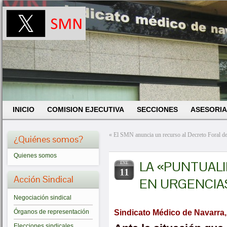
INICIO
COMISION EJECUTIVA
SECCIONES
ASESORIA
«
El SMN anuncia un recurso al Decreto Foral de
¿Quiénes somos?
Quienes somos
LA «PUNTUALI
ENE
11
Acción Sindical
EN URGENCIA
Negociación sindical
Sindicato Médico de Navarra,
Órganos de representación
Elecciones sindicales