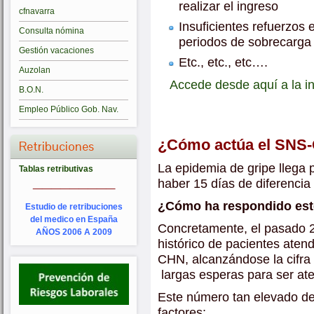
realizar el ingreso
cfnavarra
Insuficientes refuerzos 
Consulta nómina
periodos de sobrecarga
Gestión vacaciones
Etc., etc., etc….
Auzolan
Accede desde aquí a la i
B.O.N.
Empleo Público Gob. Nav.
¿Cómo actúa el SNS
Retribuciones
La epidemia de gripe llega 
Tablas retributivas
_________
haber 15 días de diferencia 
¿Cómo ha respondido est
Estudio de retribuciones
del medico en España
Concretamente, el pasado 2
AÑOS 2006 A 2009
histórico de pacientes atend
CHN, alcanzándose la cifra
largas esperas para ser at
Este número tan elevado de
factores: