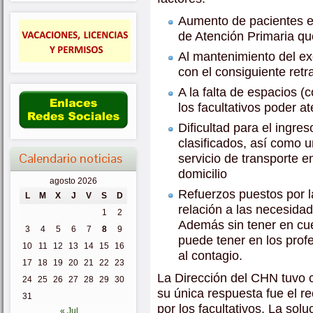
Aumento de pacientes e
de Atención Primaria q
Al mantenimiento del e
con el consiguiente retr
A la falta de espacios (
los facultativos poder a
Dificultad para el ingre
clasificados, así como u
Calendario noticias
servicio de transporte 
domicilio
agosto 2026
Refuerzos puestos por l
L
M
X
J
V
S
D
relación a las necesidad
1
2
Además sin tener en cue
3
4
5
6
7
8
9
puede tener en los prof
10
11
12
13
14
15
16
al contagio.
17
18
19
20
21
22
23
La Dirección del CHN tuvo c
24
25
26
27
28
29
30
su única respuesta fue el r
31
por los facultativos. La so
« Jul