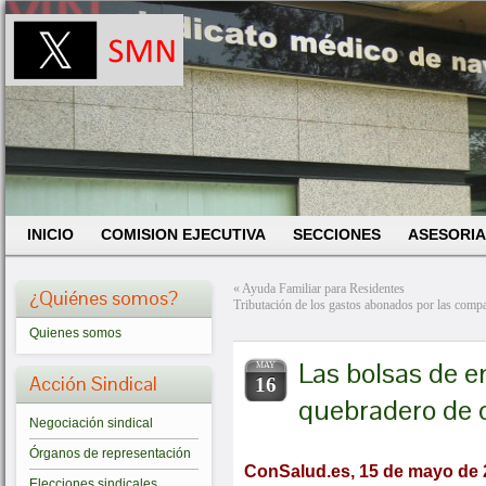
INICIO
COMISION EJECUTIVA
SECCIONES
ASESORIA
«
Ayuda Familiar para Residentes
¿Quiénes somos?
Tributación de los gastos abonados por las compañ
Quienes somos
Las bolsas de e
MAY
Acción Sindical
16
quebradero de c
Negociación sindical
Órganos de representación
ConSalud.es, 15 de mayo de 
Elecciones sindicales