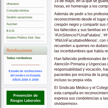
14 de mayo, en la que se guard
cfnavarra
horas, en homenaje a los comp
Consulta nómina
Además de pedir a los profesi
Gestión vacaciones
reconocimiento desde el lugar 
crespón negro y compartir sus
Auzolan
los fallecidos y sus familias en
B.O.N.
‘#UnSilencioYUnaPalabra’, ‘#H
Empleo Público Gob. Nav.
‘#NiUnFacultativoMenos’, con 
recuerden a quienes no dudaron
Retribuciones
las incertidumbres que había res
Han fallecido profesionales de
Tablas retributivas
_________
Atención Primaria y Urgencias
responsabilidad y vocación, ha
Estudio de retribuciones
pacientes por encima de la prop
del medico en España
incluso su propia vida.
AÑOS 2006 A 2009
El Sindicato Médico y el Cole
esta campaña en reconocimiento
expresa sus condolencias a la
olvidaremos».