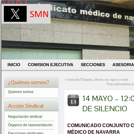
INICIO
COMISION EJECUTIVA
SECCIONES
ASESORIA
«
Atención Primaria, héroes sin capa ni coche
¿Quiénes somos?
Nota informativa 
Quienes somos
14 MAYO – 12
MAY
13
Acción Sindical
DE SILENCIO
Negociación sindical
COMUNICADO CONJUNTO CO
Órganos de representación
MÉDICO DE NAVARRA
Elecciones sindicales