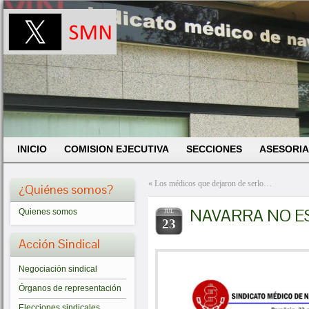
INICIO
COMISION EJECUTIVA
SECCIONES
ASESORIA
«
Los médicos que dejaron de serlo…
¿Quiénes somos?
NAVARRA NO ES
Quienes somos
JUL
23
Acción Sindical
Negociación sindical
Órganos de representación
Elecciones sindicales