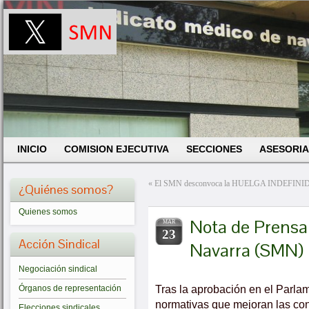
INICIO
COMISION EJECUTIVA
SECCIONES
ASESORIA
«
El SMN desconvoca la HUELGA INDEFINIDA de
¿Quiénes somos?
Quienes somos
Nota de Prensa 
MAR
23
Acción Sindical
Navarra (SMN)
Negociación sindical
Tras la aprobación en el Parla
Órganos de representación
normativas que mejoran las cond
Elecciones sindicales