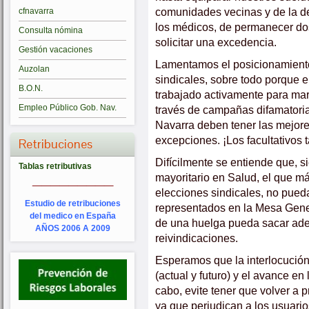
comunidades vecinas y de la de
cfnavarra
los médicos, de permanecer dos
Consulta nómina
solicitar una excedencia.
Gestión vacaciones
Lamentamos el posicionamiento
Auzolan
sindicales, sobre todo porque 
B.O.N.
trabajado activamente para mar
Empleo Público Gob. Nav.
través de campañas difamatori
Navarra deben tener las mejore
excepciones. ¡Los facultativos 
Retribuciones
Difícilmente se entiende que, s
Tablas retributivas
_________
mayoritario en Salud, el que m
elecciones sindicales, no pued
Estudio de retribuciones
representados en la Mesa Gener
del medico en España
de una huelga pueda sacar adel
AÑOS 2006 A 2009
reivindicaciones.
Esperamos que la interlocución
(actual y futuro) y el avance e
cabo, evite tener que volver a 
ya que perjudican a los usuario