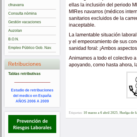
ellas la inclusión del periodo M
cfnavarra
MIRes navarros (médicos intern
Consulta nómina
sanitarios excluidos de la carre
Gestión vacaciones
inaceptable.
Auzolan
La lamentable situación laboral
B.O.N.
y el empeoramiento de sus condi
sanidad foral: ¡Ambos aspectos
Empleo Público Gob. Nav.
Animamos a todo el colectivo a
Retribuciones
apoyando, como hasta ahora, la
Tablas retributivas
_________
Estudio de retribuciones
del medico en España
AÑOS 2006 A 2009
Etiquetas:
10 marzo a 6 abril 2025
,
Huelga de fa