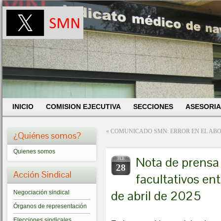
INICIO
COMISION EJECUTIVA
SECCIONES
ASESORIA
«
COMUNICADO SMN: ERROR EN EL ABO
¿Quiénes somos?
Quienes somos
Nota de prensa
FEB
28
Acción Sindical
facultativos ent
de abril de 2025
Negociación sindical
Órganos de representación
Elecciones sindicales