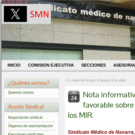
INICIO
COMISION EJECUTIVA
SECCIONES
ASESORIA
«
La salud del tiempo, el tiempo de la salud
¿Quiénes somos?
Nota informativ
Quienes somos
ABR
24
favorable sobre
Acción Sindical
los MIR.
Negociación sindical
Órganos de representación
Sindicato Médico de Navarra, 
Elecciones sindicales