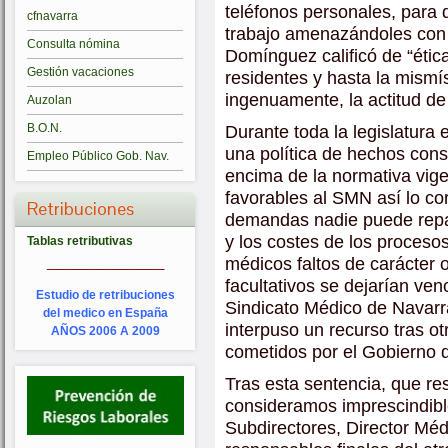
teléfonos personales, para
cfnavarra
trabajo amenazándoles con s
Consulta nómina
Domínguez calificó de “étic
Gestión vacaciones
residentes y hasta la mismí
ingenuamente, la actitud de
Auzolan
Durante toda la legislatura
B.O.N.
una política de hechos con
Empleo Público Gob. Nav.
encima de la normativa vig
favorables al SMN así lo c
Retribuciones
demandas nadie puede repara
y los costes de los proceso
Tablas retributivas
_________
médicos faltos de carácter o
facultativos se dejarían venc
Estudio de retribuciones
Sindicato Médico de Navarr
del medico en España
interpuso un recurso tras o
AÑOS 2006 A 2009
cometidos por el Gobierno 
Tras esta sentencia, que res
consideramos imprescindible
Subdirectores, Director Mé