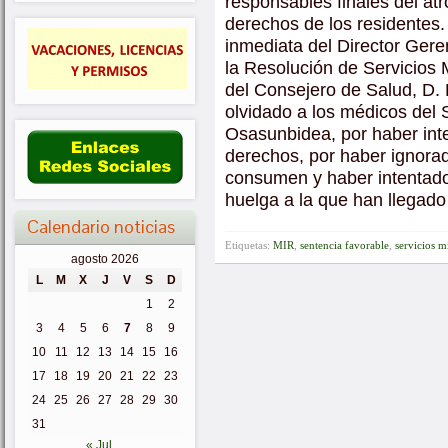
responsables finales del atr
derechos de los residentes.
inmediata del Director Ger
la Resolución de Servicios 
del Consejero de Salud, D
olvidado a los médicos del 
Osasunbidea, por haber int
derechos, por haber ignora
consumen y haber intentado
huelga a la que han llegado
Calendario noticias
Etiquetas:
MIR
,
sentencia favorable
,
servicios 
agosto 2026
L
M
X
J
V
S
D
1
2
3
4
5
6
7
8
9
10
11
12
13
14
15
16
17
18
19
20
21
22
23
24
25
26
27
28
29
30
31
« Jul