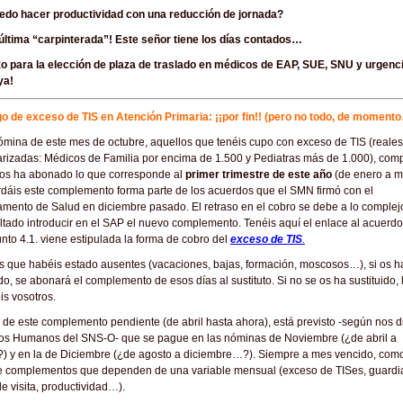
uedo hacer productividad con una reducción de jornada?
 última “carpinterada”! Este señor tiene los días contados…
zo para la elección de plaza de traslado en médicos de EAP, SUE, SNU y urgenci
ya!
o de exceso de TIS en Atención Primaria: ¡¡por fin!! (pero no todo, de momento
ómina de este mes de octubre, aquellos que tenéis cupo con exceso de TIS (reales
rizadas: Médicos de Familia por encima de 1.500 y Pediatras más de 1.000), co
 os ha abonado lo que corresponde al
primer trimestre de este año
(de enero a m
rdáis este complemento forma parte de los acuerdos que el SMN firmó con el
mento de Salud en diciembre pasado. El retraso en el cobro se debe a lo complej
ltado introducir en el SAP el nuevo complemento. Tenéis aquí el enlace al acuerdo
nto 4.1. viene estipulada la forma de cobro del
exceso de TIS
.
s que habéis estado ausentes (vacaciones, bajas, formación, moscosos…), si os h
ido, se abonará el complemento de esos días al sustituto. Si no se os ha sustituido, 
is vosotros.
o de este complemento pendiente (de abril hasta ahora), está previsto -según nos d
os Humanos del SNS-O- que se pague en las nóminas de Noviembre (¿de abril a
) y en la de Diciembre (¿de agosto a diciembre…?). Siempre a mes vencido, como
e complementos que dependen de una variable mensual (exceso de TISes, guardi
e visita, productividad…).