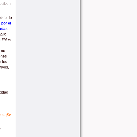
reciben
a debido
 por el
sadas
bito
ndibles
o no
iones
n los
tivos,
cidad
as. ¡Se
e