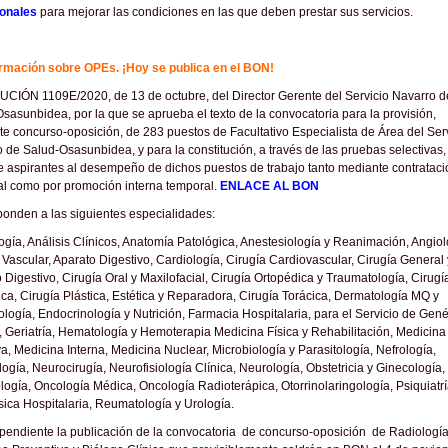
ionales
para mejorar las condiciones en las que deben prestar sus servicios.
ormación sobre OPEs. ¡Hoy se publica en el BON!
IÓN 1109E/2020, de 13 de octubre, del Director Gerente del Servicio Navarro d
sasunbidea, por la que se aprueba el texto de la convocatoria para la provisión,
e concurso-oposición, de 283 puestos de Facultativo Especialista de Área del Ser
 de Salud-Osasunbidea, y para la constitución, a través de las pruebas selectivas,
de aspirantes al desempeño de dichos puestos de trabajo tanto mediante contrataci
l como por promoción interna temporal.
ENLACE AL BON
onden a las siguientes especialidades:
ogía, Análisis Clínicos, Anatomía Patológica, Anestesiología y Reanimación, Angiol
 Vascular, Aparato Digestivo, Cardiología, Cirugía Cardiovascular, Cirugía General 
 Digestivo, Cirugía Oral y Maxilofacial, Cirugía Ortopédica y Traumatología, Cirugí
ica, Cirugía Plástica, Estética y Reparadora, Cirugía Torácica, Dermatología MQ y
logía, Endocrinología y Nutrición, Farmacia Hospitalaria, para el Servicio de Gené
 Geriatría, Hematología y Hemoterapia Medicina Física y Rehabilitación, Medicina
va, Medicina Interna, Medicina Nuclear, Microbiología y Parasitología, Nefrología,
gía, Neurocirugía, Neurofisiología Clínica, Neurología, Obstetricia y Ginecología,
logía, Oncología Médica, Oncología Radioterápica, Otorrinolaringología, Psiquiatrí
sica Hospitalaria, Reumatología y Urología.
endiente la publicación de la convocatoria de concurso-oposición de Radiología