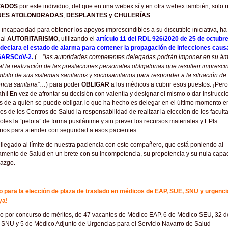
TADOS
por este individuo, del que en una webex sí y en otra webex también, solo 
NES ATOLONDRADAS
,
DESPLANTES y CHULERÍAS
.
 incapacidad para obtener los apoyos imprescindibles a su discutible iniciativa, h
 al
AUTORITARISMO,
utilizando el
artículo 11 del RDL 926/2020 de 25 de octubre
 declara el estado de alarma para contener la propagación de infecciones cau
 SARSCoV-2.
(…”
las autoridades competentes delegadas podrán imponer en su ám
rial la realización de las prestaciones personales obligatorias que resulten impresci
mbito de sus sistemas sanitarios y sociosanitarios para responder a la situación de
cia sanitaria”
…) para poder
OBLIGAR
a los médicos a cubrir esos puestos. ¡Per
hí! En vez de afrontar su decisión con valentía y designar el mismo o dar instrucc
s de a quién se puede obligar, lo que ha hecho es delegar en el último momento e
res de los Centros de Salud la responsabilidad de realizar la elección de los faculta
les la “pelota” de forma pusilánime y sin prever los recursos materiales y EPIs
ios para atender con seguridad a esos pacientes.
legado al límite de nuestra paciencia con este compañero, que está poniendo al
mento de Salud en un brete con su incompetencia, su prepotencia y su nula capa
razgo.
o para la elección de plaza de traslado en médicos de EAP, SUE, SNU y urgenci
ya!
o por concurso de méritos, de 47 vacantes de Médico EAP, 6 de Médico SEU, 32 d
SNU y 5 de Médico Adjunto de Urgencias para el Servicio Navarro de Salud-