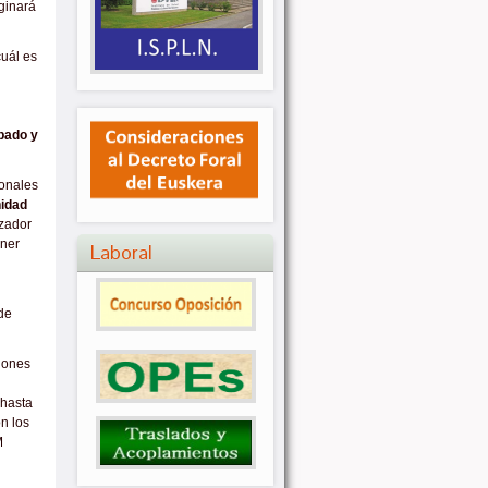
ginará
cuál es
obado y
ionales
nidad
azador
ener
Laboral
 de
iones
 hasta
n los
M