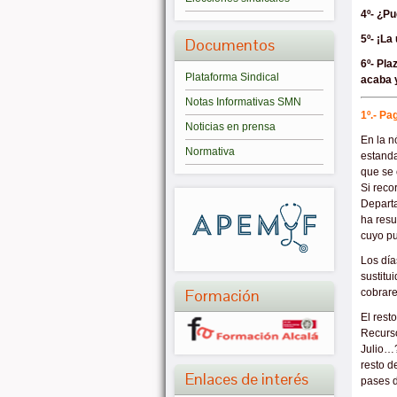
4º- ¿P
5º- ¡La
Documentos
6º- Pla
Plataforma Sindical
acaba 
Notas Informativas SMN
1º.-
Pag
Noticias en prensa
En la n
Normativa
estanda
que se
Si reco
Departa
ha resu
cuyo pu
Los día
sustitu
Formación
cobrare
El rest
Recurs
Julio…?
resto d
Enlaces de interés
pases d