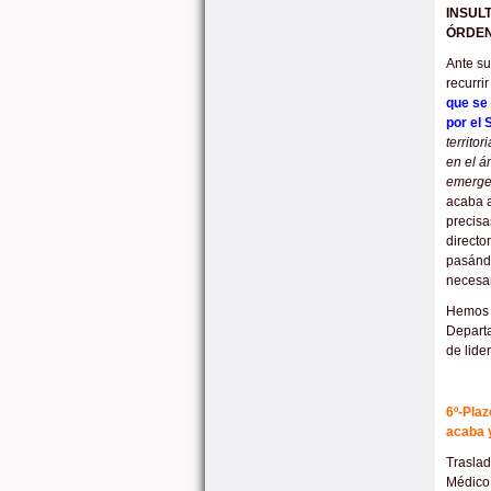
INSUL
ÓRDE
Ante su
recurrir
que se
por el
territo
en el á
emergen
acaba a
precisa
directo
pasándo
necesar
Hemos l
Departa
de lide
6º-Plaz
acaba 
Traslad
Médico 