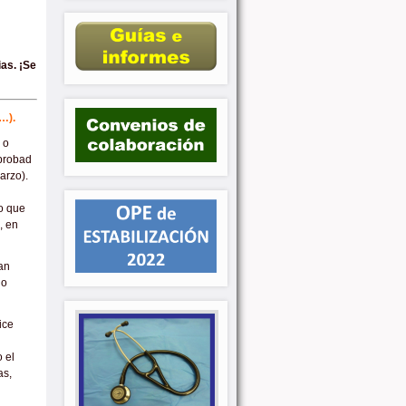
as. ¡Se
…).
 o
mprobad
arzo).
o que
, en
an
lo
ice
 el
as,