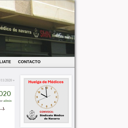
LIATE
CONTACTO
/11/2020
»
2020
or
admin
…).