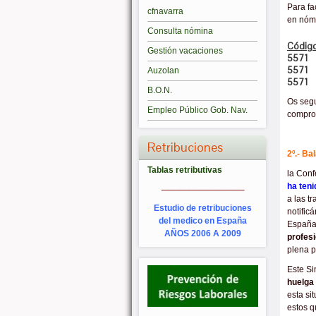
Para fa
cfnavarra
en nóm
Consulta nómina
Códig
Gestión vacaciones
5571
5571
Auzolan
5571
B.O.N.
Os seg
Empleo Público Gob. Nav.
comprob
Retribuciones
2º.- B
Tablas retributivas
la Conf
_________
ha teni
a las t
Estudio de retribuciones
notific
del medico en España
España 
AÑOS 2006 A 2009
profesi
plena p
Este Si
huelga
esta si
estos q