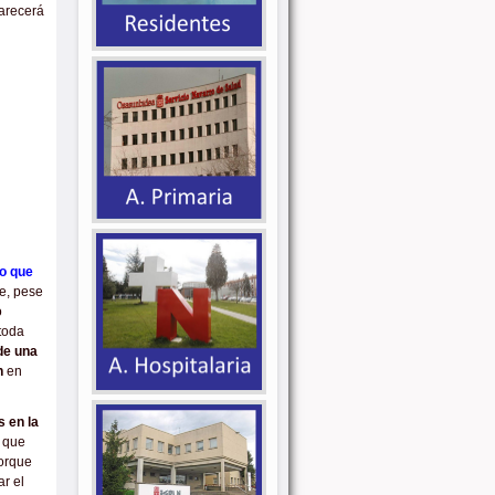
arecerá
o que
ue, pese
o
 toda
de una
ón
en
s en la
 que
porque
ar el