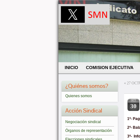
INICIO
COMISION EJECUTIVA
«
27 OCT
¿Quiénes somos?
Quienes somos
OCT
30
Acción Sindical
1º- Pag
Negociación sindical
2º- Ba
Órganos de representación
3º- In
Elecciones sindicales