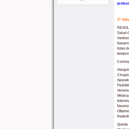
profes
3º- Inf
RESOLUC
Salud-O
mediant
Navarro
listas 
tempora
Corresp
Alergol
Cirugía
Aparato
Pediátr
Venereo
Médica,
Intensi
Neumolo
Oftalmo
Radiofí
Queda p