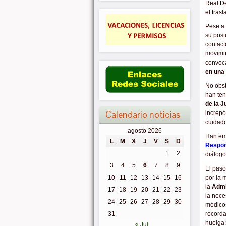
Real D
el tras
Pese a 
su post
contact
movimie
convoca
en una 
No obst
han te
de la 
Calendario noticias
increpó
cuidado
agosto 2026
Han em
L
M
X
J
V
S
D
Respon
1
2
diálogo
3
4
5
6
7
8
9
El paso
por la 
10
11
12
13
14
15
16
la
Admi
17
18
19
20
21
22
23
la nece
24
25
26
27
28
29
30
médicos
record
31
huelga
« Jul