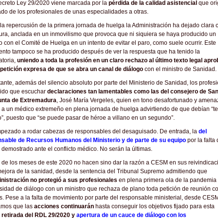
ecreto Ley 29/2020 viene marcada por la
pérdida de la calidad asistencial
que ori
lado de los profesionales de unas especialidades a otras.
la repercusión de la primera jornada de huelga la Administración ha dejado clara 
ura, anclada en un inmovilismo que provoca que ni siquiera se haya producido un
o con el Comité de Huelga en un intento de evitar el paro, como suele ocurrir. Este
nto tampoco se ha producido después de ver la respuesta que ha tenido la
toria,
uniendo a toda la profesión en un claro rechazo al último texto legal apr
petición expresa de que se abra un canal de diálogo
con el ministro de Sanidad.
ante, además del silencio absoluto por parte del Ministerio de Sanidad, los profes
nido que escuchar
declaraciones tan lamentables como las del consejero de Sa
Junta de Extremadura
, José María Vergeles, quien en tono desafortunado y amen
 a un médico extremeño en plena jornada de huelga advirtiendo de que debían “t
”, puesto que “se puede pasar de héroe a villano en un segundo”.
pezado a rodar cabezas de responsables del desaguisado. De entrada, la
del
sable de Recursos Humanos del Ministerio y de parte de su equipo
por la falta
 demostrado ante el conflicto médico. No serán la últimas.
 de los meses de este 2020 no hacen sino dar la razón a CESM en sus reivindicac
mejora de la sanidad, desde la sentencia del Tribunal Supremo admitiendo que
nistración no protegió a sus profesionales
en plena primera ola de la pandemia
sidad de diálogo con un ministro que rechaza de plano toda petición de reunión co
. Pese a la falta de movimiento por parte del responsable ministerial, desde CES
amos que las
acciones continuarán
hasta conseguir los objetivos fijado para esta
;
retirada del RDL 29/2020 y
apertura de un cauce de diálogo
con los