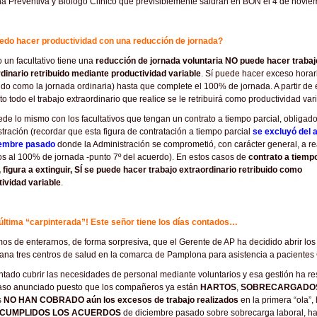
a Preventiva y Biólogo Clínico que previsiblemente saldrán en BON el 4 de novie
uedo hacer productividad con una reducción de jornada?
un facultativo tiene una
reducción de jornada voluntaria NO puede hacer trabaj
dinario retribuido mediante productividad variable
. Sí puede hacer exceso horar
uido como la jornada ordinaria) hasta que complete el 100% de jornada. A partir de
 todo el trabajo extraordinario que realice se le retribuirá como productividad var
de lo mismo con los facultativos que tengan un contrato a tiempo parcial, obligado
tración (recordar que esta figura de contratación a tiempo parcial
se excluyó del 
iembre pasado
donde la Administración se comprometió, con carácter general, a re
os al 100% de jornada -punto 7º del acuerdo). En estos casos de
contrato a tiemp
, figura a extinguir, SÍ se puede hacer trabajo extraordinario retribuido como
ividad variable
.
 última “carpinterada”! Este señor tiene los días contados…
s de enterarnos, de forma sorpresiva, que el Gerente de AP ha decidido abrir los 
na tres centros de salud en la comarca de Pamplona para asistencia a pacientes
ntado cubrir las necesidades de personal mediante voluntarios y esa gestión ha re
caso anunciado puesto que los compañeros ya están
HARTOS
,
SOBRECARGADO
s
NO HAN COBRADO aún los excesos de trabajo realizados
en la primera “ola”,
NCUMPLIDOS LOS ACUERDOS
de diciembre pasado sobre sobrecarga laboral, ha