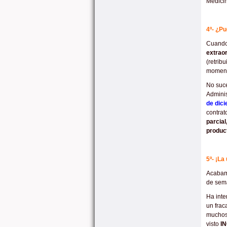
Medicin
4º- ¿P
Cuando 
extraor
(retrib
momento
No suce
Adminis
de dic
contrat
parcial
product
5º- ¡La
Acabamo
de sema
Ha inte
un fra
mucho
visto
I