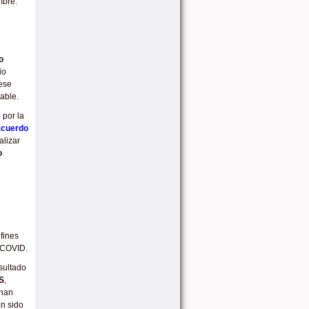
mbre.
o
io
 ese
iable.
 por la
acuerdo
alizar
o
fines
 COVID.
sultado
S
,
 han
n sido