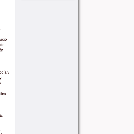
e
vicio
 de
ón
ogía y
y
a
tica
a,
,