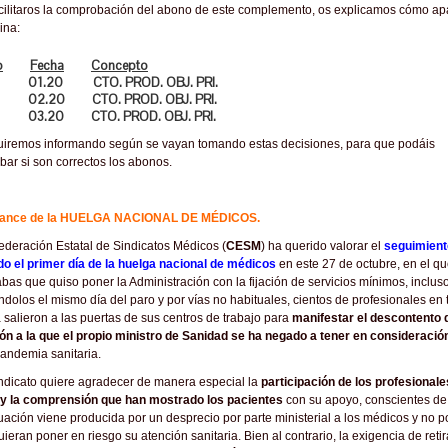
cilitaros la comprobación del abono de este complemento, os explicamos cómo ap
ina:
o
Fecha
Concepto
 01.20 CTO. PROD. OBJ. PRI.
 02.20 CTO. PROD. OBJ. PRI.
 03.20 CTO. PROD. OBJ. PRI.
uiremos informando según se vayan tomando estas decisiones, para que podáis
ar si son correctos los abonos.
alance de la HUELGA NACIONAL DE MÉDICOS.
ederación Estatal de Sindicatos Médicos (
CESM
) ha querido valorar el
seguimient
do el primer día de la huelga nacional de médicos
en este 27 de octubre, en el q
rabas que quiso poner la Administración con la fijación de servicios mínimos, inclus
ándolos el mismo día del paro y por vías no habituales, cientos de profesionales en
salieron a las puertas de sus centros de trabajo para
manifestar el descontento 
ón a la que el propio ministro de Sanidad se ha negado a tener en consideraci
andemia sanitaria.
ndicato quiere agradecer de manera especial la
participación de los profesionale
 y la comprensión que han mostrado los pacientes
con su apoyo, conscientes de
tuación viene producida por un desprecio por parte ministerial a los médicos y no 
uieran poner en riesgo su atención sanitaria. Bien al contrario, la exigencia de retir