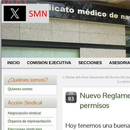
INICIO
COMISION EJECUTIVA
SECCIONES
ASESORIA
«
Alertan del efecto disuasorio del decreto del eus
¿Quiénes somos?
La carrer
Quienes somos
Nuevo Reglamen
ABR
03
Acción Sindical
permisos
Negociación sindical
Órganos de representación
Hoy tenemos una buena 
Elecciones sindicales