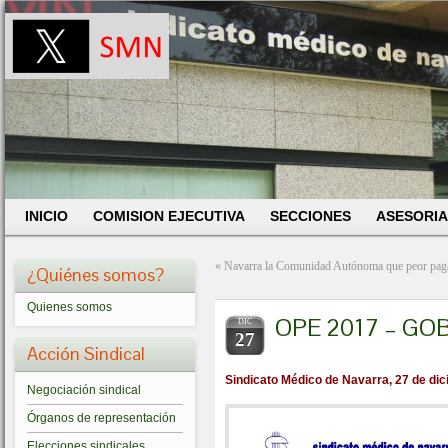
INICIO
COMISION EJECUTIVA
SECCIONES
ASESORIA
«
Navarra la Comunidad Autónoma que peor paga
¿Quiénes somos?
Quienes somos
OPE 2017 – GO
DIC
27
Acción Sindical
Sindicato Médico de Navarra, 27 de di
Negociación sindical
Órganos de representación
Elecciones sindicales