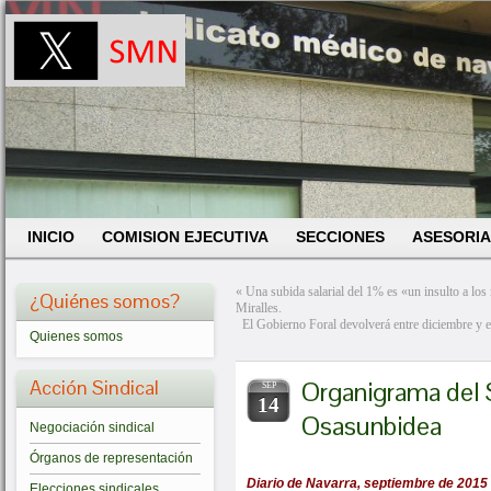
INICIO
COMISION EJECUTIVA
SECCIONES
ASESORIA
«
Una subida salarial del 1% es «un insulto a lo
¿Quiénes somos?
Miralles.
El Gobierno Foral devolverá entre diciembre y 
Quienes somos
Acción Sindical
Organigrama del 
SEP
14
Osasunbidea
Negociación sindical
Órganos de representación
Diario de Navarra, septiembre de 2015
Elecciones sindicales