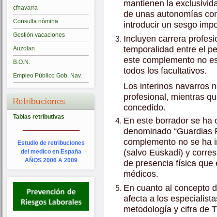
mantienen la exclusivid
cfnavarra
de unas autonomías con 
Consulta nómina
introducir un sesgo impo
Gestión vacaciones
Incluyen carrera profesi
temporalidad entre el p
Auzolan
este complemento no es
B.O.N.
todos los facultativos.
Empleo Público Gob. Nav.
Los interinos navarros n
profesional, mientras q
Retribuciones
concedido.
Tablas retributivas
En este borrador se ha
_________
denominado “Guardias P
complemento no se ha i
Estudio de retribuciones
(salvo Euskadi) y corre
del medico en España
AÑOS 2006 A 2009
de presencia física que 
médicos.
En cuanto al concepto d
afecta a los especialist
metodología y cifra de T