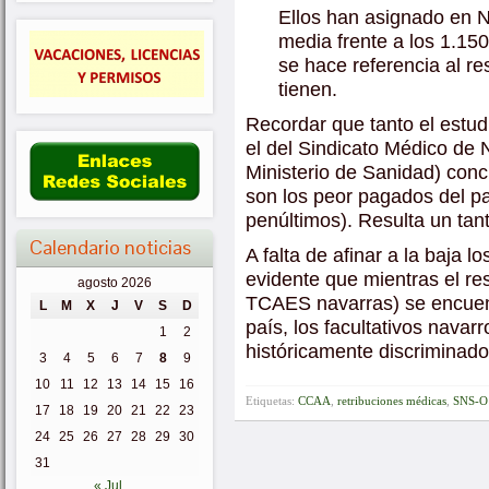
Ellos han asignado en 
media frente a los 1.15
se hace referencia al r
tienen.
Recordar que tanto el estu
el del Sindicato Médico de N
Ministerio de Sanidad) conc
son los peor pagados del pa
penúltimos). Resulta un tan
Calendario noticias
A falta de afinar a la baja l
evidente que mientras el r
agosto 2026
TCAES navarras) se encuent
L
M
X
J
V
S
D
país, los facultativos navar
1
2
históricamente discriminad
3
4
5
6
7
8
9
10
11
12
13
14
15
16
Etiquetas:
CCAA
,
retribuciones médicas
,
SNS-O
17
18
19
20
21
22
23
24
25
26
27
28
29
30
31
« Jul