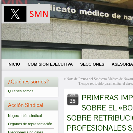
INICIO
COMISION EJECUTIVA
SECCIONES
ASESORIA
«
Nota de Prensa del Sindicato Médico de Navarr
¿Quiénes somos?
Tiempo retribuido para facilitar el de
Quienes somos
PRIMERAS IM
OCT
25
Acción Sindical
SOBRE EL «B
SOBRE RETRIBUCI
Negociación sindical
Órganos de representación
PROFESIONALES S
Elecciones sindicales