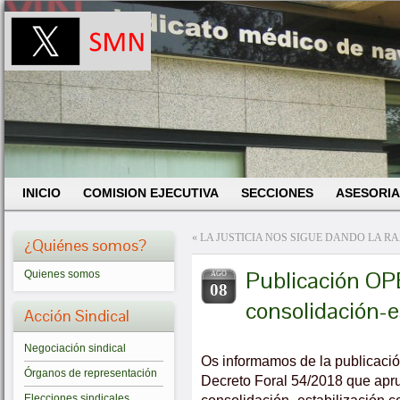
INICIO
COMISION EJECUTIVA
SECCIONES
ASESORIA
«
LA JUSTICIA NOS SIGUE DANDO LA R
¿Quiénes somos?
Publicación OPE
Quienes somos
AGO
08
consolidación-e
Acción Sindical
Negociación sindical
Os informamos de la publicaci
Órganos de representación
Decreto Foral 54/2018 que apr
Elecciones sindicales