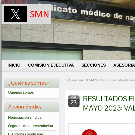
INICIO
COMISION EJECUTIVA
SECCIONES
ASESORIA
«
Valoración del SMN ante los resultados de la
¿Quiénes somos?
Quienes somos
RESULTADOS E
MAY
23
Acción Sindical
MAYO 2023: V
Negociación sindical
Órganos de representación
Elecciones sindicales