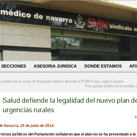
SECCIONES
ASESORIA JURIDICA
DONDE ESTAMOS
AFI
ón pública de la cocina de Hospitales hubiese ahorrado 670.000 € más, según Comptos
Peor gestión política de la sanidad,
Salud defiende la legalidad del nuevo plan d
urgencias rurales
P
de Navarra, 25 de junio de 2014.
vicios jurídicos del Parlamento señalaron que el plan no se ha presentado a la