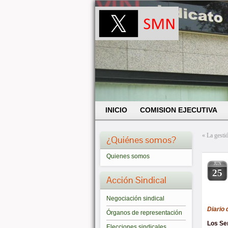
INICIO
COMISION EJECUTIVA
«
La gesti
¿Quiénes somos?
Quienes somos
JUN
25
Acción Sindical
Negociación sindical
Diario 
Órganos de representación
Los Ser
Elecciones sindicales