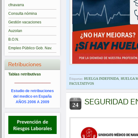
cfnavarra
Consulta nómina
Gestión vacaciones
Auzolan
B.O.N.
Empleo Público Gob. Nav.
Retribuciones
Tablas retributivas
_________
Etiquetas:
HUELGA INDEFINIDA
,
HUELGA M
FACULTATIVOS
Estudio de retribuciones
del medico en España
SEGURIDAD E
JUL
AÑOS 2006 A 2009
24