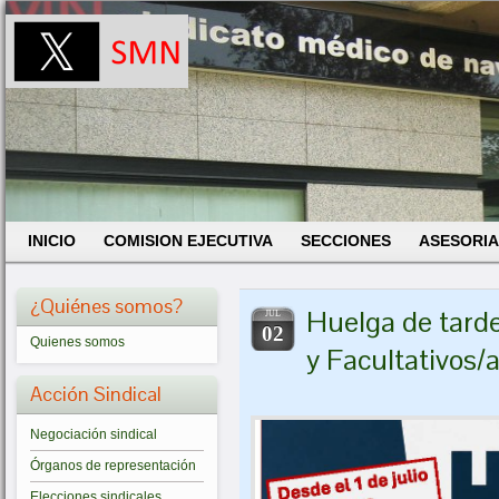
INICIO
COMISION EJECUTIVA
SECCIONES
ASESORIA
¿Quiénes somos?
Huelga de tarde
JUL
02
Quienes somos
y Facultativos/
Acción Sindical
Negociación sindical
Órganos de representación
Elecciones sindicales