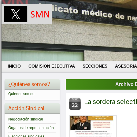
INICIO
COMISION EJECUTIVA
SECCIONES
ASESORIA
¿Quiénes somos?
Archivo D
Quienes somos
La sordera select
MAY
22
Acción Sindical
Negociación sindical
Órganos de representación
Elecciones sindicales