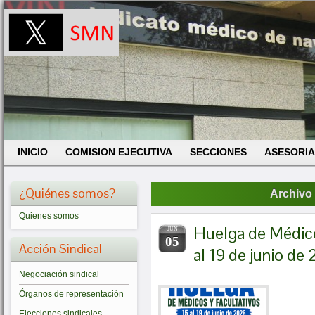
INICIO
COMISION EJECUTIVA
SECCIONES
ASESORIA
¿Quiénes somos?
Archivo 
Quienes somos
Huelga de Médico
JUN
05
Acción Sindical
al 19 de junio de
Negociación sindical
Órganos de representación
Elecciones sindicales