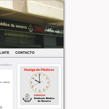
LIATE
CONTACTO
asunbidea
»
or
admin
la