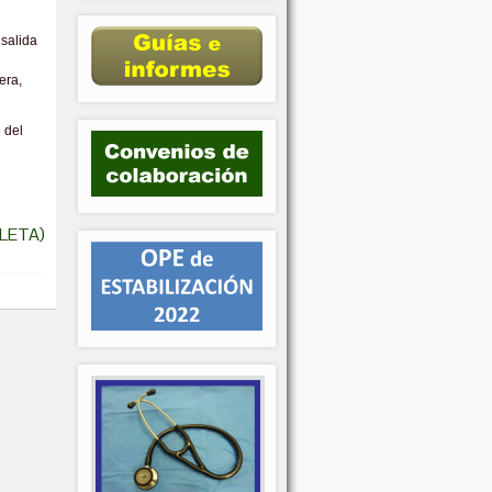
 salida
era,
 del
LETA)