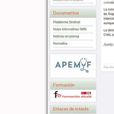
conseje
La cons
Documentos
de Ánge
intanci
Plataforma Sindical
aunque 
Notas Informativas SMN
La dimi
CHN, el
Noticias en prensa
Normativa
Juanjo 
Esta ent
Formación
Enlaces de interés