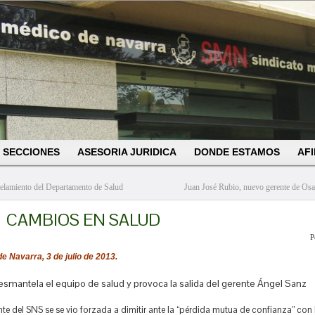
SECCIONES
ASESORIA JURIDICA
DONDE ESTAMOS
AFI
lamiento del Departamento de Salud
Juan José Rubio, nuevo gerente de Os
CAMBIOS EN SALUD
P
de Navarra, 3 de julio de 2013.
esmantela el equipo de salud y provoca la salida del gerente Ángel Sanz
nte del SNS se se vio forzada a dimitir ante la “pérdida mutua de confianza” con 