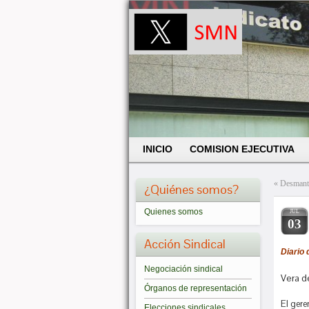
INICIO
COMISION EJECUTIVA
«
Desmante
¿Quiénes somos?
Quienes somos
JUL
03
Acción Sindical
Diario 
Negociación sindical
Vera d
Órganos de representación
El gere
Elecciones sindicales