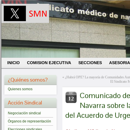
INICIO
COMISION EJECUTIVA
SECCIONES
ASESORIA
«
¿Habrá OPE? La mayoría de Comunidades Autó
¿Quiénes somos?
El Sindicato M
Quienes somos
Comunicado del
DIC
12
Acción Sindical
Navarra sobre l
del Acuerdo de Urge
Negociación sindical
Órganos de representación
Elecciones sindicales