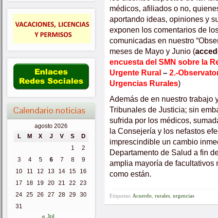
médicos, afiliados o no, quien
aportando ideas, opiniones y s
exponen los comentarios de los 
comunicadas en nuestro “Observ
meses de Mayo y Junio (
acced
encuesta del SMN sobre la R
Urgente Rural
–
2.-Observato
Urgencias Rurales
)
Además de en nuestro trabajo y
Calendario noticias
Tribunales de Justicia; sin emb
sufrida por los médicos, sumad
agosto 2026
la Consejería y los nefastos e
L
M
X
J
V
S
D
imprescindible un cambio inmedi
1
2
Departamento de Salud a fin de
3
4
5
6
7
8
9
amplia mayoría de facultativos
10
11
12
13
14
15
16
como están.
17
18
19
20
21
22
23
24
25
26
27
28
29
30
Etiquetas:
Acuerdo
,
rurales
,
urgencias
31
« Jul