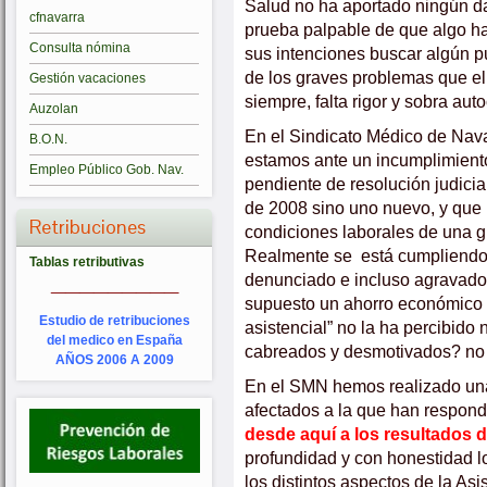
Salud no ha aportado ningún da
cfnavarra
prueba palpable de que algo h
Consulta nómina
sus intenciones buscar algún p
de los graves problemas que e
Gestión vacaciones
siempre, falta rigor y sobra au
Auzolan
En el Sindicato Médico de Nav
B.O.N.
estamos ante un incumplimiento
Empleo Público Gob. Nav.
pendiente de resolución judici
de 2008 sino uno nuevo, y que 
Retribuciones
condiciones laborales de una gr
Realmente se está cumpliendo 
Tablas retributivas
_________
denunciado e incluso agravado.
supuesto un ahorro económico y
Estudio de retribuciones
asistencial” no la ha percibido
del medico en España
cabreados y desmotivados? no s
AÑOS 2006 A 2009
En el SMN hemos realizado una 
afectados a la que han respond
desde aquí a los resultados 
profundidad y con honestidad l
los distintos aspectos de la As