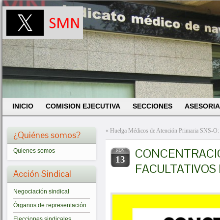
INICIO
COMISION EJECUTIVA
SECCIONES
ASESORIA
«
Huelga Médicos de Atención Primaria SNS-O: 
¿Quiénes somos?
CONCENTRACIÓ
Quienes somos
NOV
13
FACULTATIVOS 
Acción Sindical
Negociación sindical
Órganos de representación
Elecciones sindicales