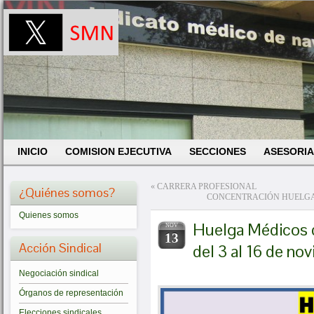
INICIO
COMISION EJECUTIVA
SECCIONES
ASESORIA
«
CARRERA PROFESIONAL
¿Quiénes somos?
CONCENTRACIÓN HUELGA 
Quienes somos
Huelga Médicos 
NOV
13
Acción Sindical
del 3 al 16 de n
Negociación sindical
Órganos de representación
Elecciones sindicales