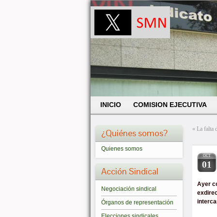
INICIO
COMISION EJECUTIVA
«
La falta 
¿Quiénes somos?
Quienes somos
OCT
01
Acción Sindical
Ayer c
Negociación sindical
exdire
interc
Órganos de representación
Elecciones sindicales