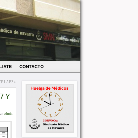
LIATE
CONTACTO
TE LAB?
»
7 Y
or
admin