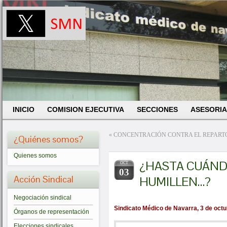
INICIO
COMISION EJECUTIVA
SECCIONES
ASESORIA
«
CONCENTRACIÓN CONTRA EL REPARTO
¿Quiénes somos?
Quienes somos
¿HASTA CUÁND
OCT
03
Acción Sindical
HUMILLEN…?
Negociación sindical
Sindicato Médico de Navarra, 3 de oct
Órganos de representación
Elecciones sindicales