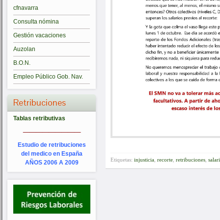
cfnavarra
Consulta nómina
Gestión vacaciones
Auzolan
B.O.N.
Empleo Público Gob. Nav.
Retribuciones
Tablas retributivas
_________
Estudio de retribuciones
del medico en España
Etiquetas:
injusticia
,
recorte
,
retribuciones
,
salari
AÑOS 2006 A 2009