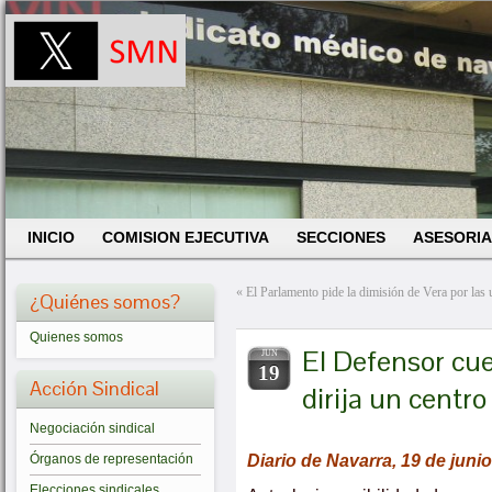
INICIO
COMISION EJECUTIVA
SECCIONES
ASESORIA
«
El Parlamento pide la dimisión de Vera por las 
¿Quiénes somos?
Quienes somos
El Defensor cu
JUN
19
Acción Sindical
dirija un centro
Negociación sindical
Diario de Navarra, 19 de juni
Órganos de representación
Elecciones sindicales