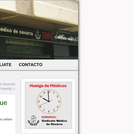
LIATE
CONTACTO
de Atención
rimaria).
»
que
or
admin