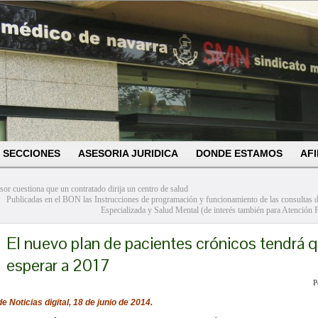
SECCIONES
ASESORIA JURIDICA
DONDE ESTAMOS
AFI
sor cuestiona que un contratado dirija un centro de salud
Publicadas en el BON las Instrucciones de programación y funcionamiento de las consultas 
Especializada y Salud Mental (de interés también para Atención P
El nuevo plan de pacientes crónicos tendrá 
esperar a 2017
P
de Noticias digital, 18 de junio de 2014.