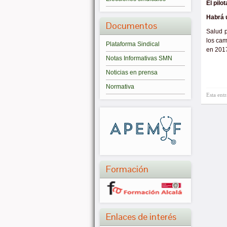
El pilo
Habrá u
Documentos
Salud p
los cam
Plataforma Sindical
en 201
Notas Informativas SMN
Noticias en prensa
Normativa
Esta ent
Formación
Enlaces de interés