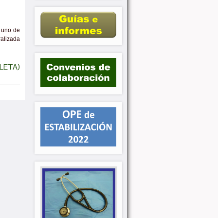
, uno de
ralizada
LETA)