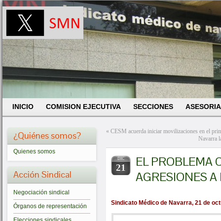
INICIO
COMISION EJECUTIVA
SECCIONES
ASESORIA
«
CESM acuerda iniciar movilizaciones en el prim
¿Quiénes somos?
Navarra 
Quienes somos
EL PROBLEMA C
DIC
21
Acción Sindical
AGRESIONES A
Negociación sindical
Sindicato Médico de Navarra, 21 de oc
Órganos de representación
Elecciones sindicales