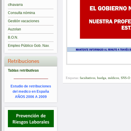
cfnavarra
Consulta nómina
Gestión vacaciones
Auzolan
B.O.N.
Empleo Público Gob. Nav.
Retribuciones
Tablas retributivas
_________
Etiquetas:
facultativos
,
huelga
,
médicos
,
SNS-O
Estudio de retribuciones
del medico en España
AÑOS 2006 A 2009