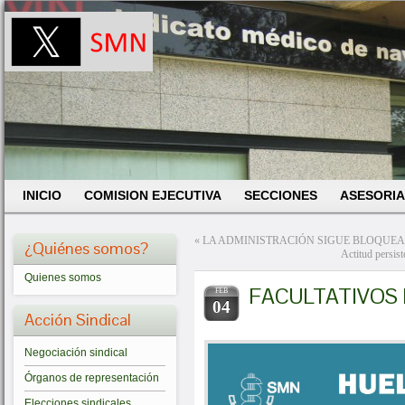
INICIO
COMISION EJECUTIVA
SECCIONES
ASESORIA
«
LA ADMINISTRACIÓN SIGUE BLOQUEA
¿Quiénes somos?
Actitud pers
Quienes somos
FACULTATIVOS 
FEB
04
Acción Sindical
Negociación sindical
Órganos de representación
Elecciones sindicales