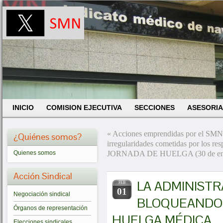
INICIO
COMISION EJECUTIVA
SECCIONES
ASESORIA
«
Acciones emprendidas por el SMN
¿Quiénes somos?
irregularidades cometidas por los re
JORNADA DE HUELGA (30 de en
Quienes somos
Acción Sindical
LA ADMINISTR
FEB
01
Negociación sindical
BLOQUEANDO 
Órganos de representación
HUELGA MÉDICA
Elecciones sindicales