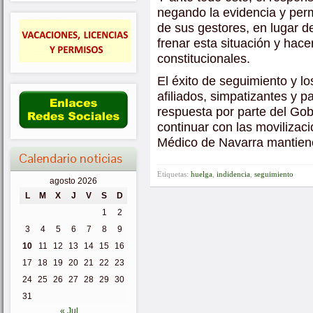
negando la evidencia y perm
de sus gestores, en lugar 
frenar esta situación y hace
constitucionales.
El éxito de seguimiento y l
afiliados, simpatizantes y p
respuesta por parte del Gob
continuar con las movilizaci
Médico de Navarra mantiene
Calendario noticias
Etiquetas:
huelga
,
indidencia
,
seguimiento
agosto 2026
L
M
X
J
V
S
D
1
2
3
4
5
6
7
8
9
10
11
12
13
14
15
16
17
18
19
20
21
22
23
24
25
26
27
28
29
30
31
« Jul