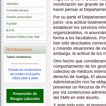
movilización tan grande de n
cfnavarra
hacer pensar al Departamen
Consulta nómina
Por su parte el Departamen
Gestión vacaciones
juicio- una actitud totalment
Auzolan
establecer los servicios mí
B.O.N.
organizándolos, ni anunciá
forma a los facultativos. Po
Empleo Público Gob. Nav.
han sido descitados correct
y creando situaciones de ind
Retribuciones
embargo, la actitud de los 
Tablas retributivas
_________
Otro hecho que consideram
comportamiento de los gesto
Estudio de retribuciones
colectivo de médicos intern
del medico en España
derecho de huelga. El abuso
AÑOS 2006 A 2009
Administración nos ha obli
presentar un Recurso de P
por vía contencioso-adminis
del SMN en este asunto.
Y ante todo esto, el respo