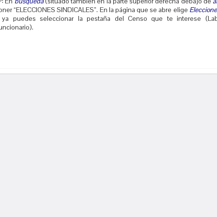
º: En
búsqueda
(situado también en la parte superior derecha debajo de
á
oner “ELECCIONES SINDICALES”. En la página que se abre elige
Eleccion
 ya puedes seleccionar la pestaña del Censo que te interese (Lab
uncionario).