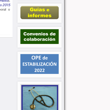
mbito
),
es 2015
oral o