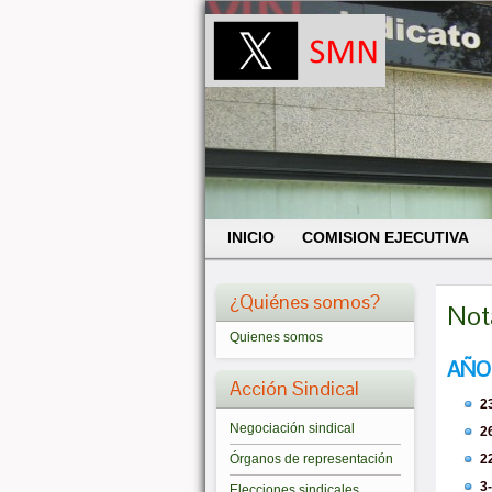
INICIO
COMISION EJECUTIVA
¿Quiénes somos?
Not
Quienes somos
AÑO
Acción Sindical
2
Negociación sindical
2
Órganos de representación
2
3
Elecciones sindicales