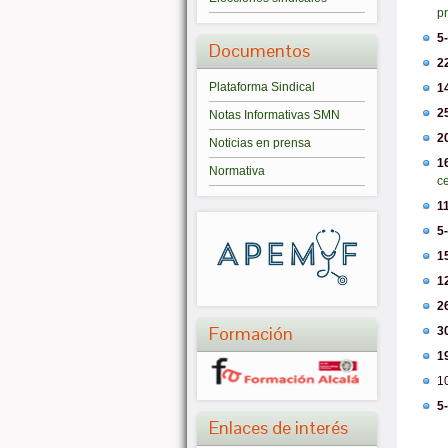
pr
5
Documentos
2
Plataforma Sindical
1
2
Notas Informativas SMN
2
Noticias en prensa
1
Normativa
c
1
5
1
1
2
Formación
3
1
1
5
Enlaces de interés