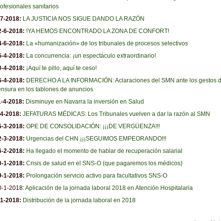
ofesionales sanitarios
-7-2018:
LA JUSTICIA NOS SIGUE DANDO LA RAZÓN
2-6-2018:
!YA HEMOS ENCONTRADO LA ZONA DE CONFORT!
4-6-2018:
La «humanización» de los tribunales de procesos selectivos
5-4-2018:
La concurrencia: ¡un espectáculo extraordinario!
0-4-2018:
¡Aquí te pillo, aquí te ceso!
6-4-2018:
DERECHO A LA INFORMACIÓN: Aclaraciones del SMN ante los gestos 
ensura en los tablones de anuncios
1-4-2018:
Disminuye en Navarra la inversión en Salud
-4-2018:
JEFATURAS MÉDICAS: Los Tribunales vuelven a dar la razón al SMN
5-3-2018:
OPE DE CONSOLIDACIÓN: ¡¡¡DE VERGÜENZA!!!
2-3-2018:
Urgencias del CHN ¡¡¡SEGUIMOS EMPEORANDO!!!
6-2-2018:
Ha llegado el momento de hablar de recuperación salarial
0-1-2018:
Crisis de salud en el SNS-O (que pagaremos los médicos)
9-1-2018:
Prolongación servicio activo para facultativos SNS-O
0-1-2018:
Aplicación de la jornada laboral 2018 en Atención Hospitalaria
-1-2018:
Distribución de la jornada laboral en 2018