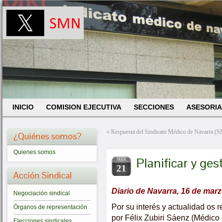
INICIO
COMISION EJECUTIVA
SECCIONES
ASESORIA
«
Respuesta del Sindicato Médico de Navarra (SM
¿Quiénes somos?
Quienes somos
Planificar y ges
MAR
21
Acción Sindical
Diario de Navarra, 16 de mar
Negociación sindical
Por su interés y actualidad os 
Órganos de representación
por Félix Zubiri Sáenz (Médico
Elecciones sindicales